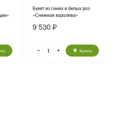
Букет из синих и белых роз
Буке
ции»
«Снежная королева»
аль
9 530 ₽
9 
ить
Купить