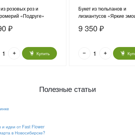
 из розовых роз и
Букет из тюльпанов и
тромерий «Подруге»
лизиантусов «Яркие эмо
90 ₽
9 350 ₽
Купить
Куп
Полезные статьи
винке
 и идеи от Fast Flower
 марта в Новосибирске?