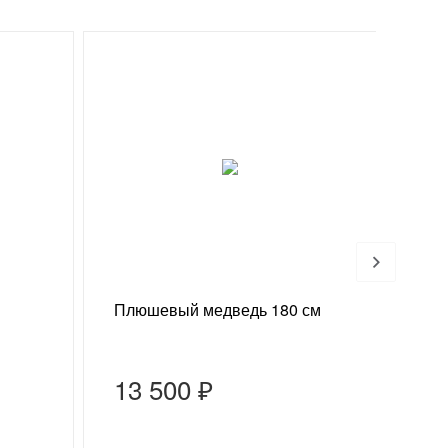
Хи
Плюшевый медведь 180 см
Конф
13 500 ₽
75