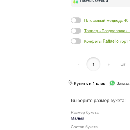
Плюшевый медведь 40 с
Топпер «Поздравляю» +
Конфеты Raffaello торт 
-
+
шт.
Купить в 1 клик
Заказа
Выберите размер букета:
Размер букета
Малый
Состав букета