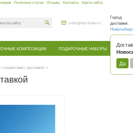
тнерам
Полезные статьи
Отзывы
Контакты
Карта сайта
Город
доставки:
order@fast-flower.ru
Новосибир
Достав
ТОЧНЫЕ КОМПОЗИЦИИ
ПОДАРОЧНЫЕ НАБОРЫ
КОМУ
Новос
Да
 с гиацинтами с доставкой
ставкой