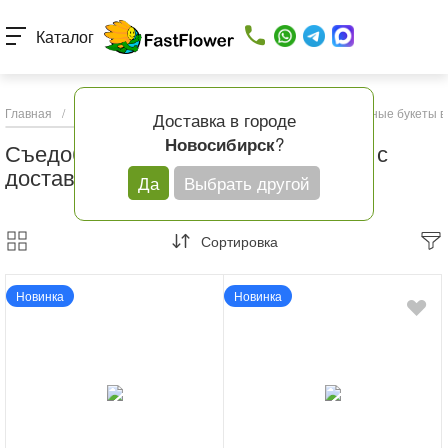
Каталог
Главная
/
Каталог товаров
/
Букеты с доставкой
/
Съедобные букеты в 
Доставка в городе
?
Новосибирск
Съедобные букеты в Новосибирске с
доставкой
Да
Выбрать другой
Сортировка
Новинка
Новинка