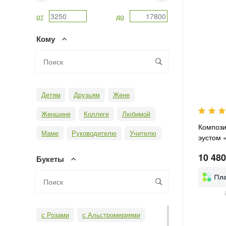
от
до
Кому
Детям
Друзьям
Жене
Женщине
Коллеге
Любимой
Компози
Маме
Руководителю
Учителю
эустом 
10 480
Букеты
с Розами
с Альстромериями