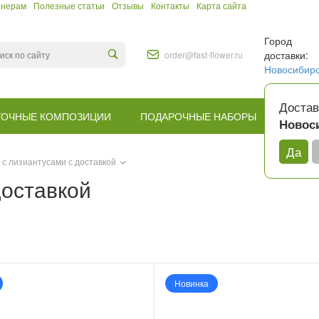
тнерам
Полезные статьи
Отзывы
Контакты
Карта сайта
Город
доставки:
order@fast-flower.ru
Новосибир
Достав
ТОЧНЫЕ КОМПОЗИЦИИ
ПОДАРОЧНЫЕ НАБОРЫ
КОМУ
Новос
Да
 с лизиантусами с доставкой
доставкой
Новинка