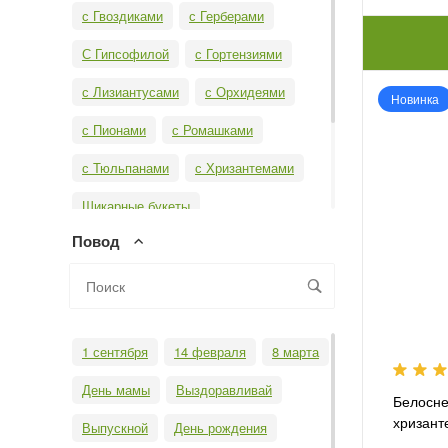
с Гвоздиками
с Герберами
С Гипсофилой
с Гортензиями
с Лизиантусами
с Орхидеями
Новинка
с Пионами
с Ромашками
с Тюльпанами
с Хризантемами
Шикарные букеты
Повод
Свадебные букеты
Необычные букеты
Бизнес-букеты
Монобукеты
1 сентября
14 февраля
8 марта
День мамы
Выздоравливай
Белосне
хризант
Выпускной
День рождения