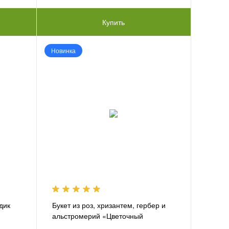
Купить
Новинка
здик
Букет из роз, хризантем, гербер и
альстромерий «Цветочный
фестиваль»