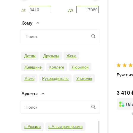
от
до
Кому
Детям
Друзьям
Жене
Женщине
Коллеге
Любимой
Букет из
Маме
Руководителю
Учителю
3 410 
Букеты
с Розами
с Альстромериями