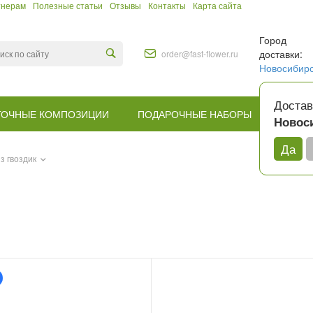
тнерам
Полезные статьи
Отзывы
Контакты
Карта сайта
Город
доставки:
order@fast-flower.ru
Новосибир
Достав
ТОЧНЫЕ КОМПОЗИЦИИ
ПОДАРОЧНЫЕ НАБОРЫ
КОМУ
Новос
Да
з гвоздик