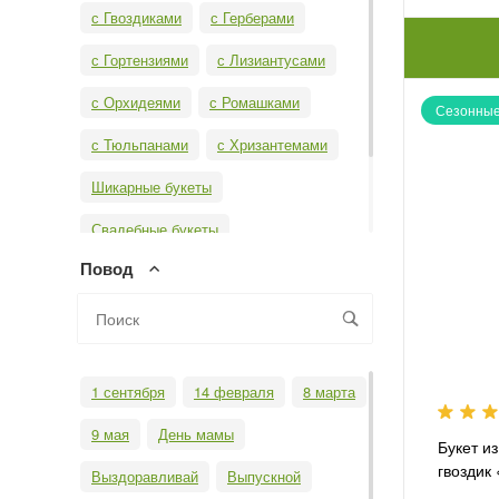
с Гвоздиками
с Герберами
с Гортензиями
с Лизиантусами
с Орхидеями
с Ромашками
Сезонные
с Тюльпанами
с Хризантемами
Шикарные букеты
Свадебные букеты
Повод
Необычные букеты
Бизнес-букеты
Монобукеты
1 сентября
14 февраля
8 марта
9 мая
День мамы
Букет и
гвоздик
Выздоравливай
Выпускной