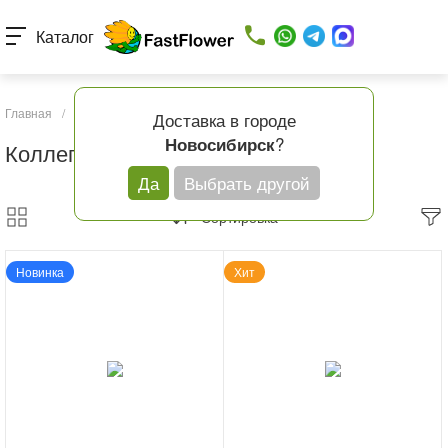
Каталог
Главная
/
Каталог товаров
/
Кому
/
Коллеге
Доставка в городе
?
Новосибирск
Коллеге
Да
Выбрать другой
Сортировка
Новинка
Хит