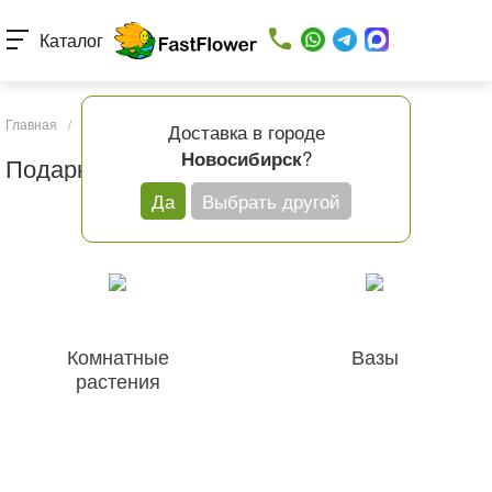
Каталог
Главная
/
Каталог товаров
/
Подарки и шары
Доставка в городе
?
Новосибирск
Подарки и шары
Да
Выбрать другой
Комнатные
Вазы
растения