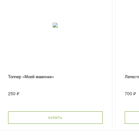
Топпер «Моей мамочке»
Лепест
250 ₽
700 ₽
КУПИТЬ