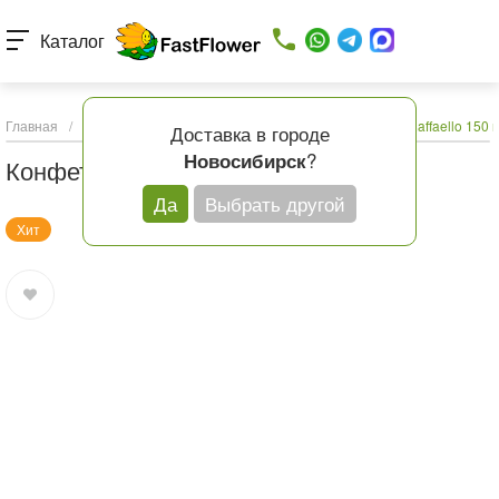
Каталог
Главная
/
Каталог товаров
/
Подарки и шары
/
Конфеты Raffaello 150 г
Доставка в городе
?
Новосибирск
Конфеты Raffaello 150 г
Да
Выбрать другой
Хит