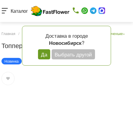
Каталог
Главная
/
Каталог товаров
/
Подарки и шары
/
Топпер «Доченьке»
Доставка в городе
?
Новосибирск
Топпер «Доченьке»
Да
Выбрать другой
Новинка