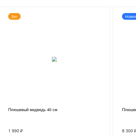
Хит
Новин
Плюшевый медведь 40 см
Плюшев
1 990 ₽
8 300 