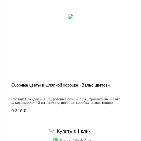
Сборные цветы в шляпной коробке «Вальс цветов»
Состав: Орхидеи – 3 шт., розовые розы – 7 шт., хризантемы – 5 шт.,
альстромерии – 3 шт., зелень, шляпная коробка, оазис, топпер.
9 310 ₽
Купить в 1 клик
-
+
Купить WhatsApp