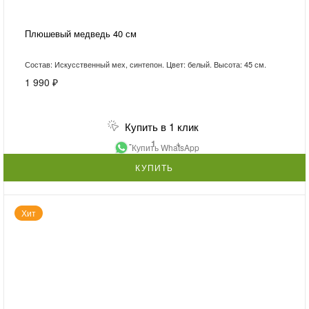
Плюшевый медведь 40 см
Состав: Искусственный мех, синтепон. Цвет: белый. Высота: 45 см.
1 990 ₽
Купить в 1 клик
-
+
Купить WhatsApp
КУПИТЬ
Хит