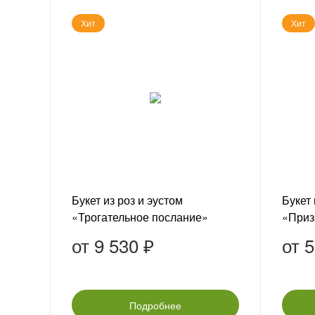
Хит
Хит
Букет из роз и эустом
Букет
«Трогательное послание»
«Приз
от
9 530 ₽
от
5
Подробнее