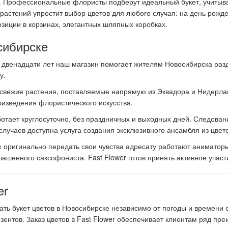
ий. Профессиональные флористы подберут идеальный букет, учитыв
растений упростит выбор цветов для любого случая: на день рожд
зиции в корзинах, элегантных шляпных коробках.
сибирске
двенадцати лет наш магазин помогает жителям Новосибирска разд
ку.
 свежие растения, поставляемые напрямую из Эквадора и Нидерла
изведения флористического искусства.
ботает круглосуточно, без праздничных и выходных дней. Следова
учаев доступна услуга создания эксклюзивного ансамбля из цвето
оригинально передать свои чувства адресату работают аниматоры
лашенного саксофониста. Fast Flower готов принять активное уча
er
зать букет цветов в Новосибирске независимо от погоды и времени 
ентов. Заказ цветов в Fast Flower обеспечивает клиентам ряд пре