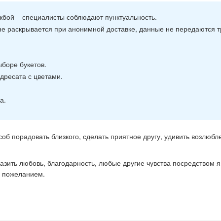
жбой – специалисты соблюдают пунктуальность.
не раскрывается при анонимной доставке, данные не передаются т
боре букетов.
адресата с цветами.
а.
об порадовать близкого, сделать приятное другу, удивить возлюб
.
азить любовь, благодарность, любые другие чувства посредством 
 с пожеланием.