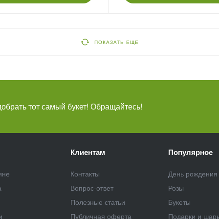
ПОКАЗАТЬ ЕЩЕ
брать тот самый букет! Обращайтесь!
Клиентам
Популярное
ине
Контакты
День рождения
а
Вопрос-ответ
Розы
Полезные статьи
Букеты
и
Публичная оферта
Подарки и шар