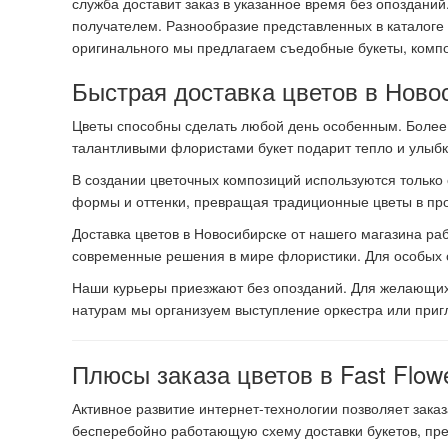
служба доставит заказ в указанное время без опоздан
получателем. Разнообразие представленных в каталоге 
оригинального мы предлагаем съедобные букеты, компо
Быстрая доставка цветов в Ново
Цветы способны сделать любой день особенным. Более 
талантливыми флористами букет подарит тепло и улыб
В создании цветочных композиций используются только
формы и оттенки, превращая традиционные цветы в про
Доставка цветов в Новосибирске от нашего магазина ра
современные решения в мире флористики. Для особых сл
Наши курьеры приезжают без опозданий. Для желающих 
натурам мы организуем выступление оркестра или приг
Плюсы заказа цветов в Fast Flow
Активное развитие интернет-технологии позволяет зака
бесперебойно работающую схему доставки букетов, през