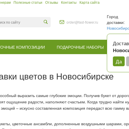
тнерам
Полезные статьи
Отзывы
Контакты
Карта сайта
Город
доставки:
order@fast-flower.ru
Новосибир
Достав
ТОЧНЫЕ КОМПОЗИЦИИ
ПОДАРОЧНЫЕ НАБОРЫ
КОМУ
Новос
Да
авки цветов в Новосибирске
способный выразить самые глубокие эмоции. Получив букет от доро
т ощущение радости, наполняют счастьем. Когда трудно найти нужн
 эмоций – искусно составленная композиция передаст всю гамму в
букеты, цветочные ансамбли, дополненные воздушными шарами, о