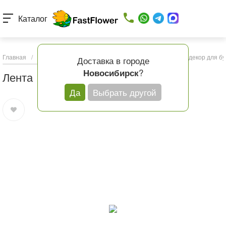
Каталог
Главная
/
Каталог товаров
/
Подарки и шары
/
Упаковка и декор для бу
Доставка в городе
?
Новосибирск
Лента
Да
Выбрать другой