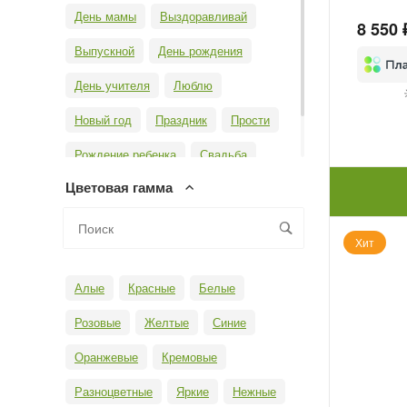
День мамы
Выздоравливай
8 550 
Выпускной
День рождения
День учителя
Люблю
Новый год
Праздник
Прости
Рождение ребенка
Свадьба
Цветовая гамма
Юбилей
Хит
Алые
Красные
Белые
Розовые
Желтые
Синие
Оранжевые
Кремовые
Разноцветные
Яркие
Нежные