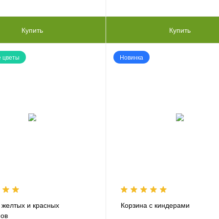
Купить
Купить
 цветы
Новинка
з желтых и красных
Корзина с киндерами
нов